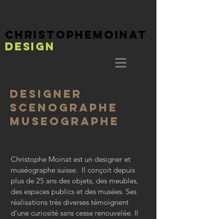
christophemoinaT
DESIGN
designer
scenographe
museographe
Christophe Moinat est un designer et
muséographe suisse. Il conçoit depuis
plus de 25 ans des objets, des meubles,
des espaces publics et des musées. Ses
réalisations très diverses témoignent
d'une curiosité sans cesse renouvelée. Il