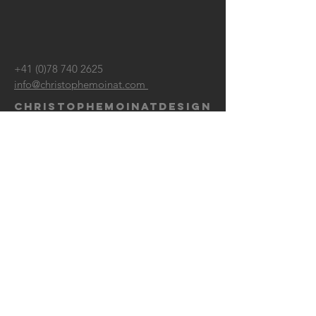
+41 (0)78 740 2625
info@christophemoinat.com
CHRISTOPHEMOINATDESIGN
route des Planards 26
1658 Rossinière
Suisse
Switzerland
© 2024 christophemoinatdesign