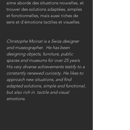
aime aborde des situations nouvelles, et
trouver des solutions adaptées, simples
et fonctionnelles, mais aussi riches de
sens et d'émotions tactiles et visuelles.
Christophe Moinat is a Swiss designer
and museographer. He has been
designing objects, furniture, public
spaces and museums for over 25 years.
His very diverse achievements testify to a
constantly renewed curiosity. He likes to
approach new situations, and find
adapted solutions, simple and functional,
but also rich in tactile and visual
emotions.