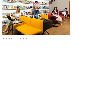
2020 - 2021
bcul
espace presse
Conception et design d'un espace
presse à la bibliothèque Cantonale
Universitaire de Lausanne (Riponne)
Conception and design of a press area
at the Cantonal University library of
Lausanne (Riponne)